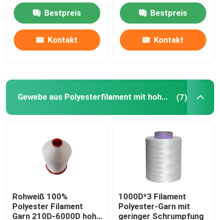
Bestpreis
Bestpreis
Hochfeste Polyesterfaden Farbfaden
Kontakt
Kontakt
Polypropylenfaden mit hoher Festigkeit
Hochfeste Polypropylen-Fäden Farbfaden
Gewebe aus Polyesterfilament mit hoher Festigkeit
(7)
Naylon-Garn mit hoher Festigkeit
Hochfeste Nylonfadenfarbfaden
Nähgarn der hohen Hartnäckigkeit
Rohweiß 100%
1000D*3 Filament
Polyester Filament
Polyester-Garn mit
Nähfaden Farbfaden
Garn 210D-6000D hohe
geringer Schrumpfung