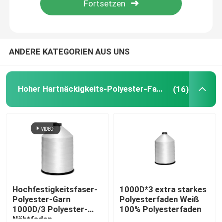
Über uns
ANDERE KATEGORIEN AUS UNS
Werksbesichtigung
Hoher Hartnäckigkeits-Polyester-Faden
(16)
Qualitätskontrolle
Kontakt mit uns
Bitte um ein Angebot
Hoher Hartnäckigkeits-Polyester-Faden
Hochfestigkeitsfaser-
1000D*3 extra starkes
Polyester-Garn
Polyesterfaden Weiß
1000D/3 Polyester-
100% Polyesterfaden
Gewebe aus Polyesterfilament mit hoher Festigkeit
Nähtfaden