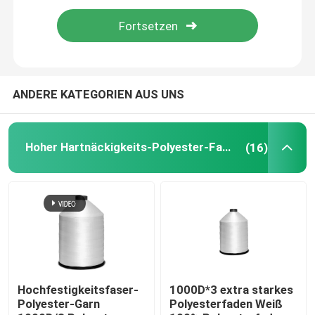
Hochfeste Polyesterfaden Farbfaden
Polypropylenfaden mit hoher Festigkeit
ANDERE KATEGORIEN AUS UNS
Hochfeste Polypropylen-Fäden Farbfaden
Hoher Hartnäckigkeits-Polyester-Faden
(16)
Naylon-Garn mit hoher Festigkeit
Hochfeste Nylonfadenfarbfaden
Nähgarn der hohen Hartnäckigkeit
Hochfestigkeitsfaser-
1000D*3 extra starkes
Polyester-Garn
Polyesterfaden Weiß
Nähfaden Farbfaden