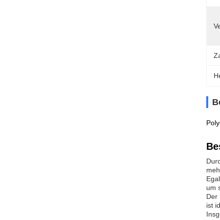
V
Z
H
B
Pol
Be
Durc
mehr
Egal
um s
Der 
ist 
Insg