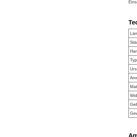
Eins
Te
Lä
Stä
Har
Typ
Urs
An
Mat
Wid
Ge
Gew
An