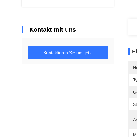
Kontakt mit uns
E
Kontaktieren Sie uns jetzt
He
T
G
St
A
M