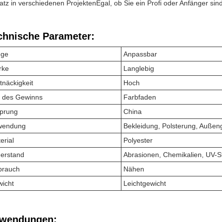
atz in verschiedenen ProjektenEgal, ob Sie ein Profi oder Anfänger sind,
chnische Parameter:
nge
Anpassbar
rke
Langlebig
tnäckigkeit
Hoch
 des Gewinns
Farbfaden
prung
China
wendung
Bekleidung, Polsterung, Außen
erial
Polyester
erstand
Abrasionen, Chemikalien, UV-S
brauch
Nähen
icht
Leichtgewicht
wendungen: