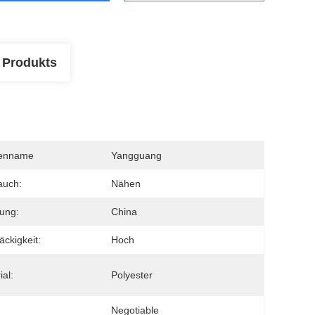
 Produkts
enname
Yangguang
auch:
Nähen
ung:
China
äckigkeit:
Hoch
ial:
Polyester
Negotiable