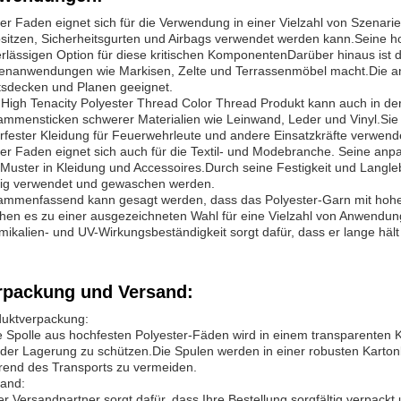
er Faden eignet sich für die Verwendung in einer Vielzahl von Szenari
sitzen, Sicherheitsgurten und Airbags verwendet werden kann.Seine h
rlässigen Option für diese kritischen KomponentenDarüber hinaus ist 
nanwendungen wie Markisen, Zelte und Terrassenmöbel macht.Die an
sdecken und Planen geeignet.
High Tenacity Polyester Thread Color Thread Produkt kann auch in der
mmensticken schwerer Materialien wie Leinwand, Leder und Vinyl.Sie 
rfester Kleidung für Feuerwehrleute und andere Einsatzkräfte verwend
er Faden eignet sich auch für die Textil- und Modebranche. Seine anp
Muster in Kleidung und Accessoires.Durch seine Festigkeit und Langlebi
fig verwendet und gewaschen werden.
mmenfassend kann gesagt werden, dass das Polyester-Garn mit hoher Fe
en es zu einer ausgezeichneten Wahl für eine Vielzahl von Anwendu
ikalien- und UV-Wirkungsbeständigkeit sorgt dafür, dass er lange hält 
rpackung und Versand:
duktverpackung:
 Spolle aus hochfesten Polyester-Fäden wird in einem transparenten 
der Lagerung zu schützen.Die Spulen werden in einer robusten Karto
end des Transports zu vermeiden.
and:
r Versandpartner sorgt dafür, dass Ihre Bestellung sorgfältig verpack