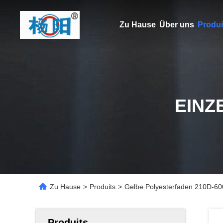
Zu Hause
Über uns
Produi
EINZ
Zu Hause
>
Produits
>
Gelbe Polyesterfaden 210D-6
Produits