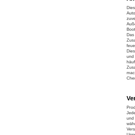
Dies
Auto
zuve
Auße
Boot
Das 
Zusa
feue
Dies
und 
häu
Zusa
mach
Chem
Ve
Pro
Jede
und 
währ
Vers
Unse