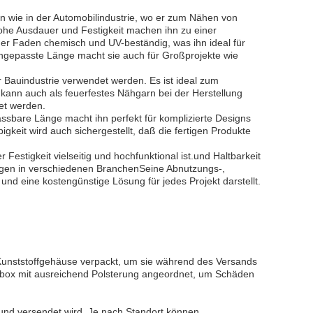
en wie in der Automobilindustrie, wo er zum Nähen von
ohe Ausdauer und Festigkeit machen ihn zu einer
der Faden chemisch und UV-beständig, was ihn ideal für
gepasste Länge macht sie auch für Großprojekte wie
 Bauindustrie verwendet werden. Es ist ideal zum
kann auch als feuerfestes Nähgarn bei der Herstellung
et werden.
assbare Länge macht ihn perfekt für komplizierte Designs
gkeit wird auch sichergestellt, daß die fertigen Produkte
stigkeit vielseitig und hochfunktional ist.und Haltbarkeit
ngen in verschiedenen BranchenSeine Abnutzungs-,
und eine kostengünstige Lösung für jedes Projekt darstellt.
Kunststoffgehäuse verpackt, um sie während des Versands
nbox mit ausreichend Polsterung angeordnet, um Schäden
t und versendet wird. Je nach Standort können