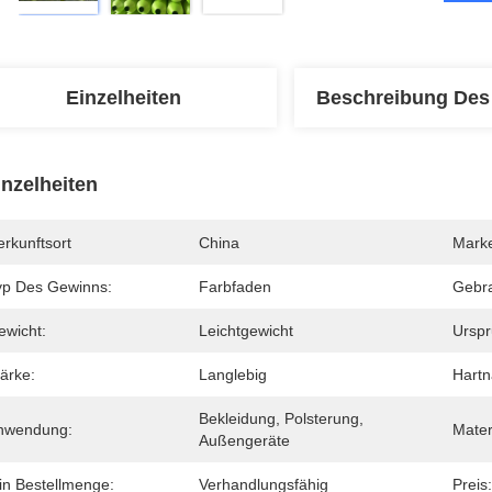
Einzelheiten
Beschreibung Des
inzelheiten
rkunftsort
China
Mark
yp Des Gewinns:
Farbfaden
Gebr
ewicht:
Leichtgewicht
Urspr
ärke:
Langlebig
Hartn
Bekleidung, Polsterung, 
nwendung:
Mater
Außengeräte
in Bestellmenge:
Verhandlungsfähig
Preis: