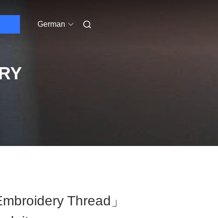
German
ERY
Embroidery Thread」