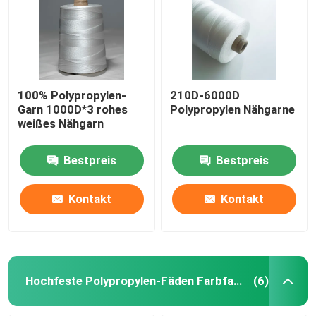
Hochfeste Polyesterfaden Farbfaden
Polypropylenfaden mit hoher Festigkeit
100% Polypropylen-
210D-6000D
Garn 1000D*3 rohes
Polypropylen Nähgarne
weißes Nähgarn
Hochfeste Polypropylen-Fäden Farbfaden
Bestpreis
Bestpreis
Naylon-Garn mit hoher Festigkeit
Kontakt
Kontakt
Hochfeste Nylonfadenfarbfaden
Nähgarn der hohen Hartnäckigkeit
Hochfeste Polypropylen-Fäden Farbfaden
(6)
Nähfaden Farbfaden