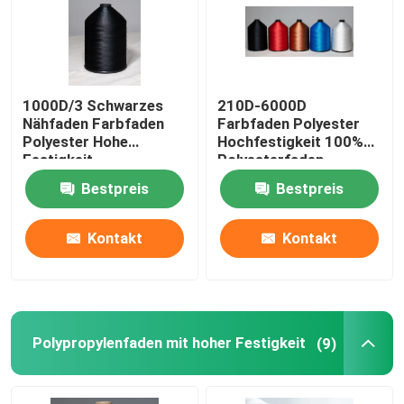
Über uns
1000D/3 Schwarzes
210D-6000D
Werksbesichtigung
Nähfaden Farbfaden
Farbfaden Polyester
Polyester Hohe
Hochfestigkeit 100%
Festigkeit
Polyesterfaden
Qualitätskontrolle
Bestpreis
Bestpreis
Kontakt mit uns
Kontakt
Kontakt
Bitte um ein Angebot
Hoher Hartnäckigkeits-Polyester-Faden
Polypropylenfaden mit hoher Festigkeit
(9)
Gewebe aus Polyesterfilament mit hoher Festigkeit