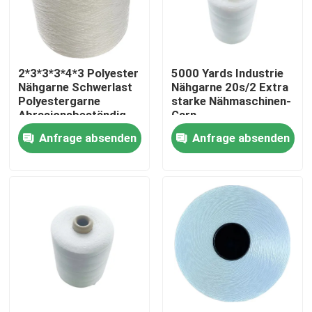
Über uns
2*3*3*3*4*3 Polyester
5000 Yards Industrie
Werksbesichtigung
Nähgarne Schwerlast
Nähgarne 20s/2 Extra
Polyestergarne
starke Nähmaschinen-
Abrasionsbeständig
Garn
Qualitätskontrolle
Anfrage absenden
Anfrage absenden
Kontakt mit uns
Bitte um ein Angebot
Hoher Hartnäckigkeits-Polyester-Faden
Gewebe aus Polyesterfilament mit hoher Festigkeit