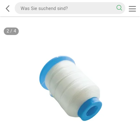
2
/
4