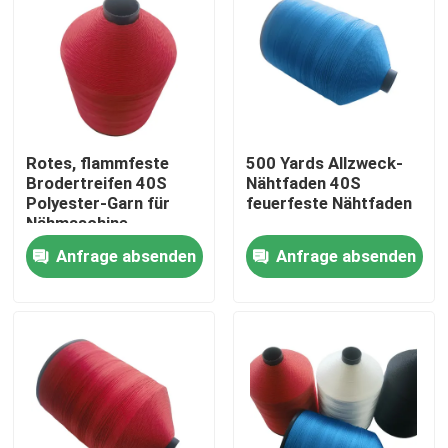
Rotes, flammfeste
500 Yards Allzweck-
Brodertreifen 40S
Nähtfaden 40S
Polyester-Garn für
feuerfeste Nähtfaden
Nähmaschine
Anfrage absenden
Anfrage absenden
Zu Hause
Produkte
Videos