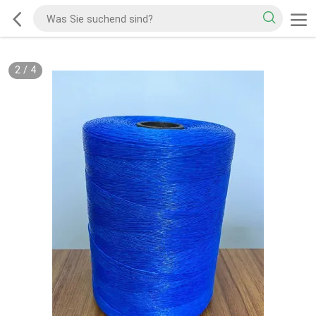
2
/
4