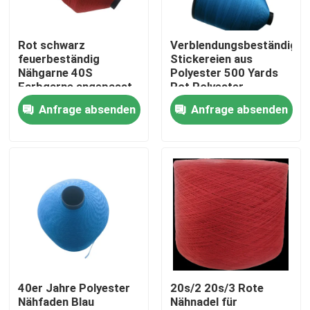
Über uns
Rot schwarz
Verblendungsbeständige
feuerbeständig
Stickereien aus
Nähgarne 40S
Polyester 500 Yards
Werksbesichtigung
Farbgarne angepasst
Rot Polyester
Anfrage absenden
Anfrage absenden
Qualitätskontrolle
Kontakt mit uns
Bitte um ein Angebot
Hoher Hartnäckigkeits-Polyester-Faden
40er Jahre Polyester
20s/2 20s/3 Rote
Nähfaden Blau
Nähnadel für
Gewebe aus Polyesterfilament mit hoher Festigkeit