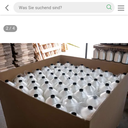
2
/
4