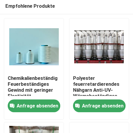
Empfohlene Produkte
Chemikalienbeständig
Polyester
Feuerbeständiges
feuerretardierendes
Gewind mit geringer
Nähgarn Anti-UV-
Zu Hause
Elastizität
Wärmebeständiges
Feuerfestes
Nähgarn
Anfrage absenden
Anfrage absenden
Nähgewind
Produkte
Videos