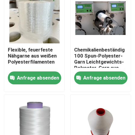
Über uns
Werksbesichtigung
Flexible, feuerfeste
Chemikalienbeständig
Qualitätskontrolle
Nähgarne aus weißen
100 Spun-Polyester-
Polyesterfilamenten
Garn Leichtgewichts-
Polyester-Garn aus
Filament
Kontakt mit uns
Anfrage absenden
Anfrage absenden
Bitte um ein Angebot
Hoher Hartnäckigkeits-Polyester-Faden
Gewebe aus Polyesterfilament mit hoher Festigkeit