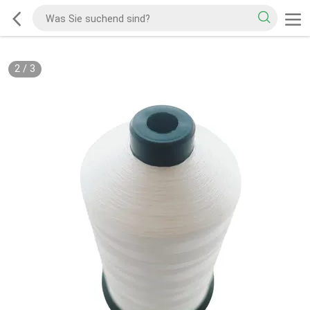
2
/
3