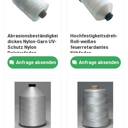
Über uns
Werksbesichtigung
Abrasionsbeständigkeit
Hochfestigkeitsdreh-
dickes Nylon-Garn UV-
Roll-weißes
Schutz Nylon
feuerretardantes
Qualitätskontrolle
Polsterfaden
Nähfaden
Anfrage absenden
Anfrage absenden
Kontakt mit uns
Bitte um ein Angebot
Hoher Hartnäckigkeits-Polyester-Faden
Gewebe aus Polyesterfilament mit hoher Festigkeit