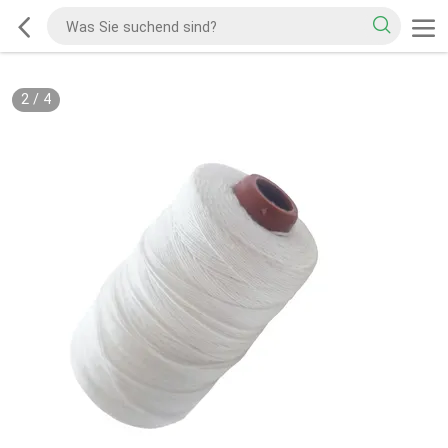
2
/
4