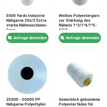
Über uns
5000 Yards Industrie
Weißes Polyestergarn
Nähgarne 20s/2 Extra
zur Stärkung des
starke Nähmaschinen-
Nähens 1*3/1*4/1*5-
Werksbesichtigung
Garn
1*10
Anfrage absenden
Anfrage absenden
Qualitätskontrolle
Kontakt mit uns
Bitte um ein Angebot
Hoher Hartnäckigkeits-Polyester-Faden
2500D - 5000D PP
Gewerblich gebundene
Nähgarne Polyethylen
Polyesterfäden für
Gewebe aus Polyesterfilament mit hoher Festigkeit